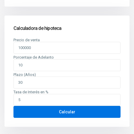
Calculadora de hipoteca
Precio de venta
Porcentaje de Adelanto
Plazo (Años)
Tasa de Interés en %
Contáctenos
Planes de Altamira, del TipTop 250m al oeste. Edificio Mina
oficina 6
Calcular
+505 2226-2654
info@sovinic.com.ni
Casas Sovinic