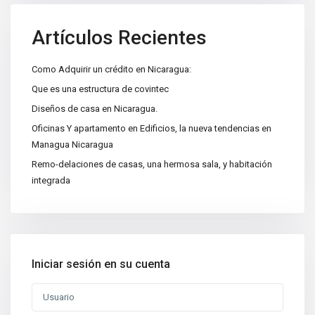
Artículos Recientes
Como Adquirir un crédito en Nicaragua:
Categorías
Que es una estructura de covintec
Apartamentos
(15)
Diseños de casa en Nicaragua.
Bodegas
(3)
Oficinas Y apartamento en Edificios, la nueva tendencias en
Casa|Quinta
Managua Nicaragua
(11)
Remo-delaciones de casas, una hermosa sala, y habitación
Casas
(86)
integrada
Centros Recreativos
(2)
Construcciones
(4)
Edificios
(4)
Lotes y Terrenos
(65)
Iniciar sesión en su cuenta
Oficinas
(5)
Nuevas propiedades