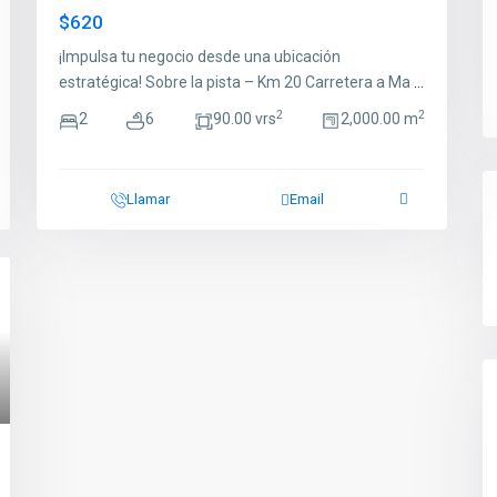
$620
¡Impulsa tu negocio desde una ubicación
estratégica! Sobre la pista – Km 20 Carretera a Ma
...
2
2
2
6
90.00 vrs
2,000.00 m
Llamar
Email