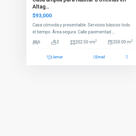
Altag...
$93,000
Casa cómoda y presentable. Servicios básicos todo
el tiempo. Área segura. Calle pavimentad
...
2
2
6
3
202.50 vrs
250.00 m
Llamar
Email