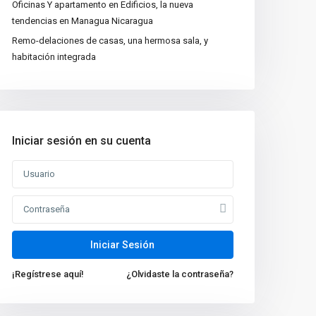
Oficinas Y apartamento en Edificios, la nueva
tendencias en Managua Nicaragua
Remo-delaciones de casas, una hermosa sala, y
habitación integrada
Iniciar sesión en su cuenta
Nuevas propiedades
Venta de Casa de Lujo
en Managua, N...
Oficina en Renta en
Iniciar Sesión
Managua Nicarag...
$1,000
¡Regístrese aquí!
¿Olvidaste la contraseña?
VENTA DE TERRENO 6
MZ EN ZONA INDUS...