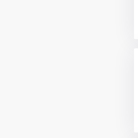
Categorías
Apartamentos
(15)
io Mina oficina 6
Bodegas
(3)
Casa|Quinta
(11)
Casas
(86)
Centros Recreativos
(2)
Construcciones
(4)
Edificios
(4)