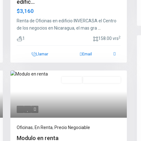
edific...
$3,160
Renta de Oficinas en edificio INVERCASA el Centro
de los negocios en Nicaragua, el mas gra
...
2
1
158.00 vrs
Llamar
Email
En Renta
Precio Negociable
Oficinas
,
En Renta
,
Precio Negociable
Modulo en renta