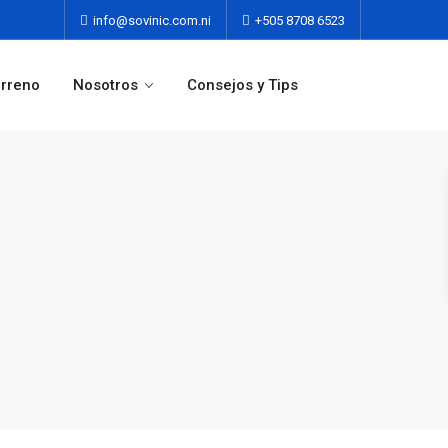
info@sovinic.com.ni
+505 8708 6523
erreno
Nosotros
Consejos y Tips