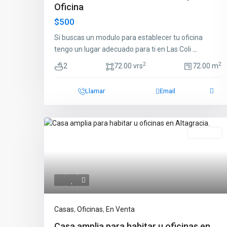
Oficina
$500
Si buscas un modulo para establecer tu oficina
tengo un lugar adecuado para ti en Las Coli
...
2
2
2
72.00 vrs
72.00 m
Llamar
Email
En Venta
Casas
,
Oficinas
,
En Venta
Casa amplia para habitar u oficinas en