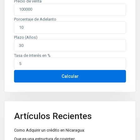
Precio de venta
Porcentaje de Adelanto
Plazo (Años)
Tasa de Interés en %
Contáctenos
Calcular
Planes de Altamira, del TipTop 250m al oeste. Edificio Mina
oficina 6
+505 2226-2654
info@sovinic.com.ni
Casas Sovinic
Artículos Recientes
Como Adquirir un crédito en Nicaragua:
Que es una estructura de covintec