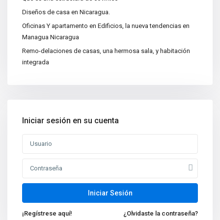
Categorías
Diseños de casa en Nicaragua.
Apartamentos
(15)
Oficinas Y apartamento en Edificios, la nueva tendencias en
Bodegas
(3)
Managua Nicaragua
Casa|Quinta
(11)
Remo-delaciones de casas, una hermosa sala, y habitación
integrada
Casas
(86)
Centros Recreativos
(2)
Construcciones
(4)
Edificios
(4)
Iniciar sesión en su cuenta
Lotes y Terrenos
(65)
Oficinas
(5)
Nuevas propiedades
Venta de Casa de Lujo en
Managua, N...
Iniciar Sesión
Oficina en Renta en Managua
¡Regístrese aquí!
¿Olvidaste la contraseña?
Nicarag...