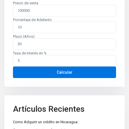
Precio de venta
Porcentaje de Adelanto
Plazo (Años)
Tasa de Interés en %
Contáctenos
Calcular
Planes de Altamira, del TipTop 250m al oeste. Edificio Mina
oficina 6
+505 2226-2654
info@sovinic.com.ni
Casas Sovinic
Artículos Recientes
Como Adquirir un crédito en Nicaragua: