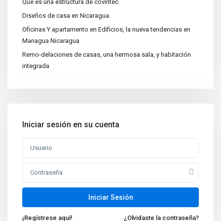
Que es una estructura de covintec
Categorías
Diseños de casa en Nicaragua.
Apartamentos
(15)
Oficinas Y apartamento en Edificios, la nueva tendencias en
Bodegas
(3)
Managua Nicaragua
Casa|Quinta
(11)
Remo-delaciones de casas, una hermosa sala, y habitación
integrada
Casas
(86)
Centros Recreativos
(2)
Construcciones
(4)
Edificios
(4)
Iniciar sesión en su cuenta
Lotes y Terrenos
(65)
Oficinas
(5)
Nuevas propiedades
Venta de Casa de Lujo en
Managua, N...
Iniciar Sesión
Oficina en Renta en Managua
¡Regístrese aquí!
¿Olvidaste la contraseña?
Nicarag...