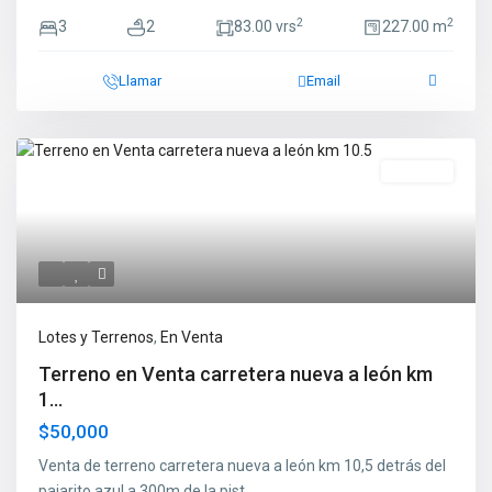
2
2
3
2
83.00 vrs
227.00 m
Llamar
Email
En Venta
Lotes y Terrenos
,
En Venta
Terreno en Venta carretera nueva a león km
1...
$50,000
Venta de terreno carretera nueva a león km 10,5 detrás del
pajarito azul a 300m de la pist
...