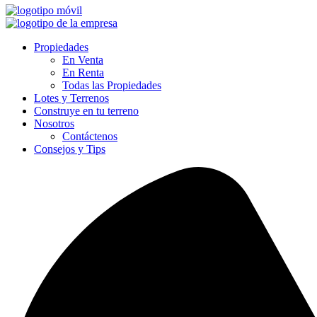
Propiedades
En Venta
En Renta
Todas las Propiedades
Lotes y Terrenos
Construye en tu terreno
Nosotros
Contáctenos
Consejos y Tips