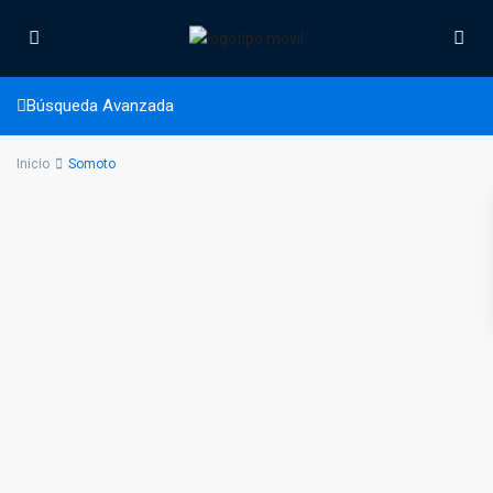
Somoto
Búsqueda Avanzada
Inicio
Somoto