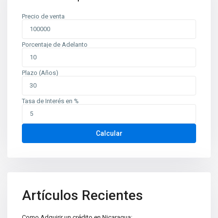
Precio de venta
Porcentaje de Adelanto
Plazo (Años)
Tasa de Interés en %
Contáctenos
Calcular
Planes de Altamira, del TipTop 250m al oeste. Edificio Mina
oficina 6
+505 2226-2654
info@sovinic.com.ni
Casas Sovinic
Artículos Recientes
Como Adquirir un crédito en Nicaragua: