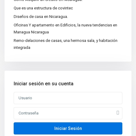
Que es una estructura de covintec
Categorías
Diseños de casa en Nicaragua.
Apartamentos
(15)
Oficinas Y apartamento en Edificios, la nueva tendencias en
Bodegas
(3)
Managua Nicaragua
Casa|Quinta
(11)
Remo-delaciones de casas, una hermosa sala, y habitación
integrada
Casas
(86)
Centros Recreativos
(2)
Construcciones
(4)
Edificios
(4)
Iniciar sesión en su cuenta
Lotes y Terrenos
(65)
Oficinas
(5)
Nuevas propiedades
Venta de Casa de Lujo en
Managua, N...
Iniciar Sesión