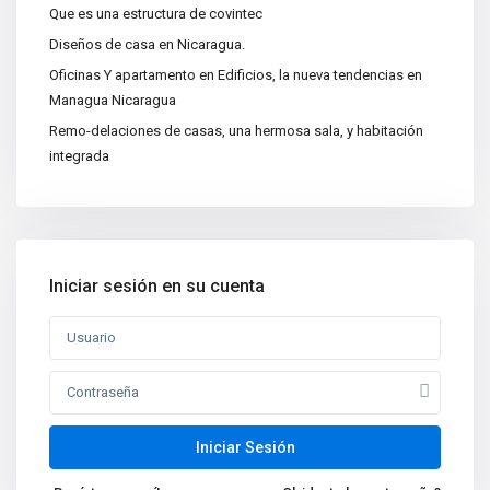
Que es una estructura de covintec
Categorías
Diseños de casa en Nicaragua.
Apartamentos
(15)
Oficinas Y apartamento en Edificios, la nueva tendencias en
Bodegas
(3)
Managua Nicaragua
Casa|Quinta
(11)
Remo-delaciones de casas, una hermosa sala, y habitación
integrada
Casas
(86)
Centros Recreativos
(2)
Construcciones
(4)
Edificios
(4)
Iniciar sesión en su cuenta
Lotes y Terrenos
(65)
Oficinas
(5)
Nuevas propiedades
Venta de Casa de Lujo en
Managua, N...
Iniciar Sesión
Oficina en Renta en Managua