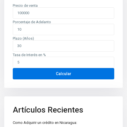
Precio de venta
Porcentaje de Adelanto
Plazo (Años)
Tasa de Interés en %
Contáctenos
Calcular
Planes de Altamira, del TipTop 250m al oeste. Edificio Mina
oficina 6
+505 2226-2654
info@sovinic.com.ni
Casas Sovinic
Artículos Recientes
Como Adquirir un crédito en Nicaragua: