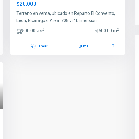
$20,000
Terreno en venta, ubicado en Reparto El Convento,
León, Nicaragua. Area: 708 vr² Dimension
...
2
2
500.00 vrs
500.00 m
Llamar
Email