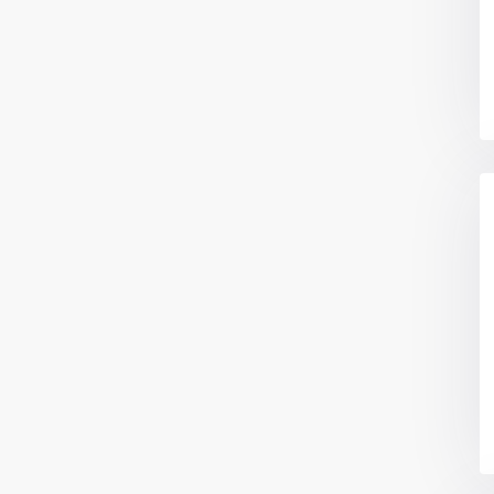
Categorías
Apartamentos
(15)
io Mina oficina 6
Bodegas
(3)
Casa|Quinta
(11)
Casas
(86)
Centros Recreativos
(2)
Construcciones
(4)
Edificios
(4)