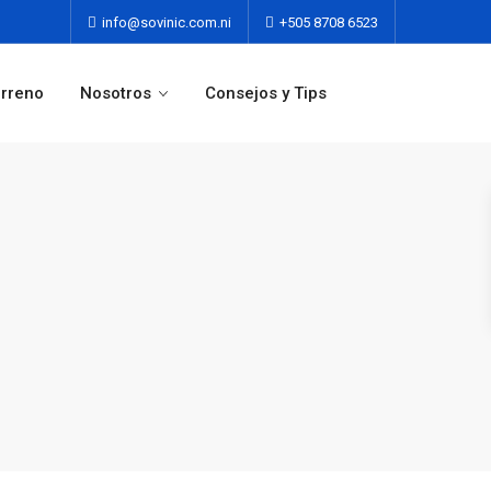
info@sovinic.com.ni
+505 8708 6523
erreno
Nosotros
Consejos y Tips