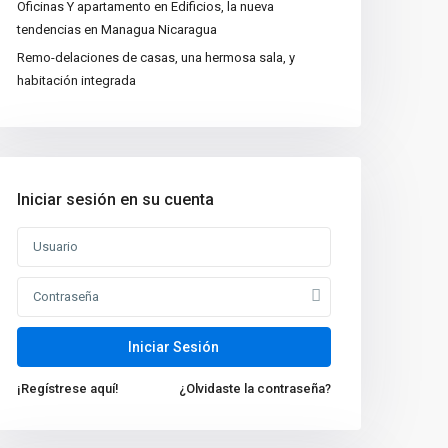
Oficinas Y apartamento en Edificios, la nueva
tendencias en Managua Nicaragua
Remo-delaciones de casas, una hermosa sala, y
habitación integrada
Iniciar sesión en su cuenta
Nuevas propiedades
Venta de Casa de Lujo
en Managua, N...
Oficina en Renta en
Iniciar Sesión
Managua Nicarag...
$1,000
¡Regístrese aquí!
¿Olvidaste la contraseña?
VENTA DE TERRENO 6
MZ EN ZONA INDUS...