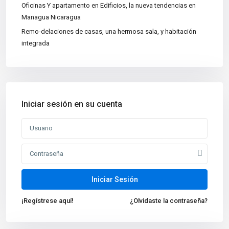
Oficinas Y apartamento en Edificios, la nueva tendencias en
Apartamentos
(15)
Managua Nicaragua
Bodegas
(3)
Remo-delaciones de casas, una hermosa sala, y habitación
integrada
Casa|Quinta
(11)
Casas
(86)
Centros Recreativos
(2)
Construcciones
(4)
Iniciar sesión en su cuenta
Edificios
(4)
Lotes y Terrenos
(65)
Oficinas
(5)
Nuevas propiedades
Venta de Casa de Lujo en
Iniciar Sesión
Managua, N...
¡Regístrese aquí!
¿Olvidaste la contraseña?
Oficina en Renta en Managua
Nicarag...