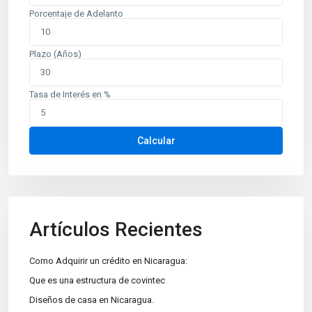
Porcentaje de Adelanto
Plazo (Años)
Tasa de Interés en %
Contáctenos
Calcular
Planes de Altamira, del TipTop 250m al oeste. Edificio Mina
oficina 6
+505 2226-2654
info@sovinic.com.ni
Artículos Recientes
Casas Sovinic
Como Adquirir un crédito en Nicaragua:
Que es una estructura de covintec
Diseños de casa en Nicaragua.
Categorías