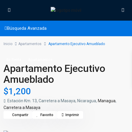
Búsqueda Avanzada
Inicio
Apartamentos
Apartamento Ejecutivo Amueblado
En Renta
Apartamentos
Apartamento Ejecutivo
Amueblado
$1,200
Estación Km. 13, Carretera a Masaya, Nicaragua,
Managua
,
Carretera a Masaya
Compartir
Favorito
Imprimir