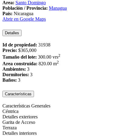
Area:
Santo Domingo
Población / Provincia:
Managua
País:
Nicaragua
Abrir en Google Maps
Detalles
Id de propiedad:
31938
Precio:
$365,000
2
Tamaño del lote:
300.00 vrs
2
Area construída:
820.00 m
Ambientes:
3
Dormitorios:
3
Baños:
3
Características
Características Generales
Céntrica
Detalles exteriores
Garita de Acceso
Terraza
Detalles interiores