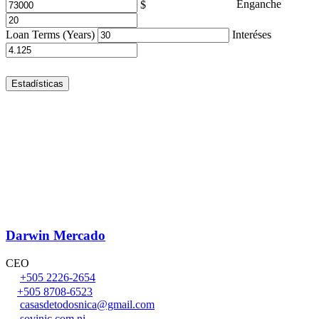
Enganche
Loan Terms (Years)
Interéses
Estadísticas
Darwin Mercado
CEO
+505 2226-2654
+505 8708-6523
casasdetodosnica@gmail.com
sovinic.com.ni