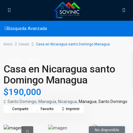
Búsqueda Avanzada
Inicio
Casas
Casa en Nicaragua santo Domingo Managua
Vendida
Casas
Casa en Nicaragua santo
Domingo Managua
$190,000
Santo Domingo, Managua, Nicaragua,
Managua
,
Santo Domingo
Compartir
Favorito
Imprimir
No disponible