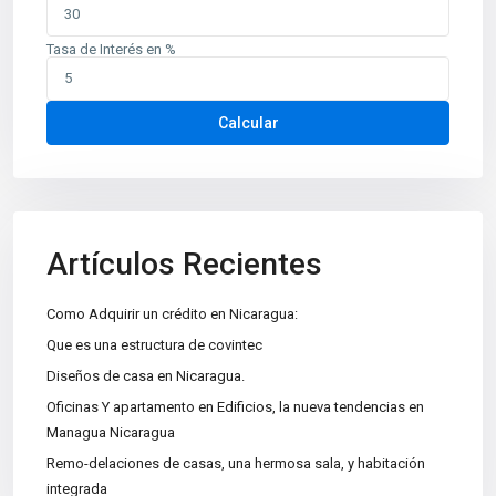
Tasa de Interés en %
Contáctenos
Calcular
Planes de Altamira, del TipTop 250m al oeste. Edificio Mina
oficina 6
+505 2226-2654
info@sovinic.com.ni
Artículos Recientes
Casas Sovinic
Como Adquirir un crédito en Nicaragua:
Que es una estructura de covintec
Diseños de casa en Nicaragua.
Categorías
Oficinas Y apartamento en Edificios, la nueva tendencias en
Apartamentos
(15)
Managua Nicaragua
Bodegas
(3)
Remo-delaciones de casas, una hermosa sala, y habitación
integrada
Casa|Quinta
(11)