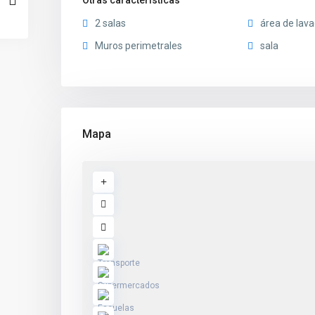
Otras características
2 salas
área de lav
Muros perimetrales
sala
Mapa