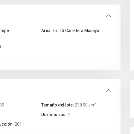
ntepe
Area:
km 13 Carretera Masaya
a
2
00
Tamaño del lote:
238.00 vrs
Dormitorios:
4
ucción:
2011