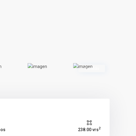
Vendida
2
ños
238.00 vrs