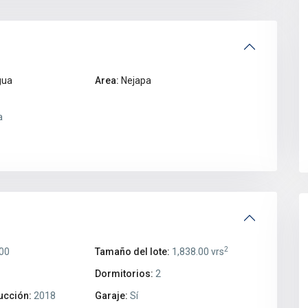
gua
Area:
Nejapa
a
2
00
Tamaño del lote:
1,838.00 vrs
Dormitorios:
2
ucción:
2018
Garaje:
Sí