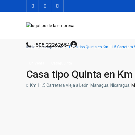
+505 22262654
Inicio
Casa|Quinta
Casa tipo Quinta en Km 11.5 Carretera 
En Venta
Casa|Quinta
Casa tipo Quinta en Km 
Km 11.5 Carretera Vieja a León, Managua, Nicaragua,
M