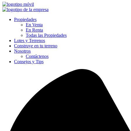
Propiedades
En Venta
En Renta
Todas las Propiedades
Lotes y Terrenos
Construye en tu terreno
Nosotros
Contáctenos
Consejos y Tips