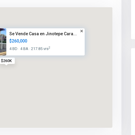
Se Vende Casa en Jinotepe Cara...
$260,000
2
4 BD
4 BA
217.85 vrs
·
·
$260K