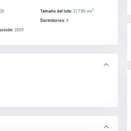
2
00
Tamaño del lote:
217.85 vrs
Dormitorios:
4
ucción:
2009