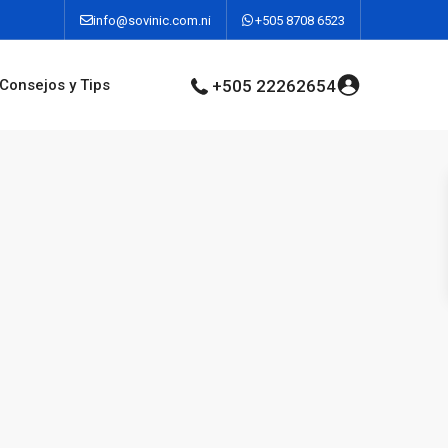
info@sovinic.com.ni
+505 8708 6523
Consejos y Tips
+505 22262654