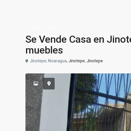
En Venta
Casas
Se Vende Casa en Jinote
muebles
Jinotepe, Nicaragua,
Jinotepe
,
Jinotepe