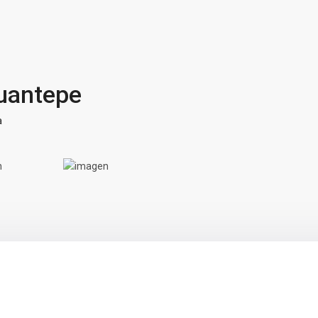
cuantepe
a