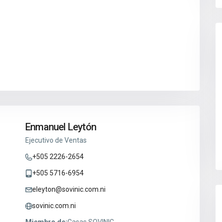
Enmanuel Leytón
Ejecutivo de Ventas
+505 2226-2654
+505 5716-6954
eleyton@sovinic.com.ni
sovinic.com.ni