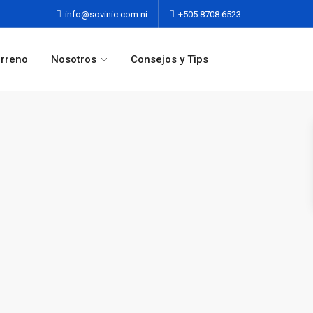
info@sovinic.com.ni
+505 8708 6523
erreno
Nosotros
Consejos y Tips