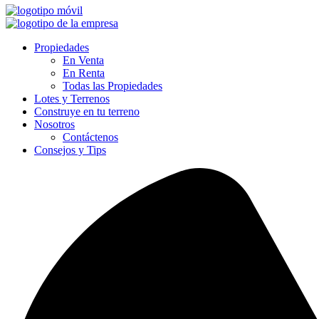
Propiedades
En Venta
En Renta
Todas las Propiedades
Lotes y Terrenos
Construye en tu terreno
Nosotros
Contáctenos
Consejos y Tips