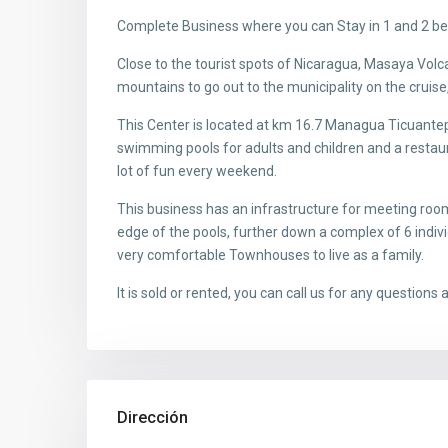
Complete Business where you can Stay in 1 and 2 b
Close to the tourist spots of Nicaragua, Masaya Vol
mountains to go out to the municipality on the cruis
This Center is located at km 16.7 Managua Ticuantep
swimming pools for adults and children and a resta
lot of fun every weekend.
This business has an infrastructure for meeting rooms
edge of the pools, further down a complex of 6 indi
very comfortable Townhouses to live as a family.
It is sold or rented, you can call us for any question
Dirección