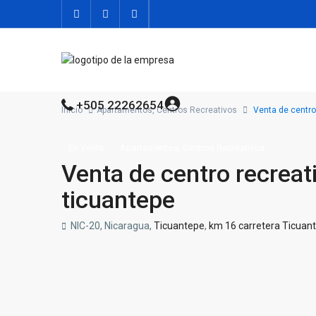
+505 22262654
Inicio
Apartamentos
,
Centros Recreativos
Venta de centro 
,
En Venta
Apartamentos
Centros Recreativos
Venta de centro recreat
ticuantepe
NIC-20, Nicaragua,
Ticuantepe
,
km 16 carretera Ticuan