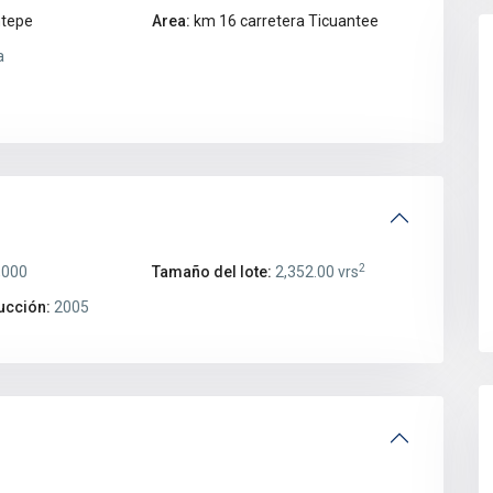
ntepe
Area:
km 16 carretera Ticuantee
a
2
,000
Tamaño del lote:
2,352.00 vrs
ucción:
2005