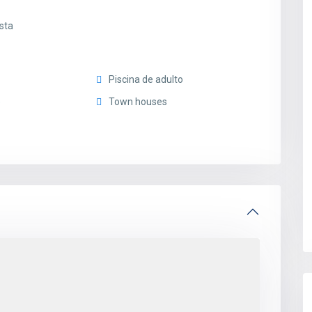
ista
Piscina de adulto
e
Town houses