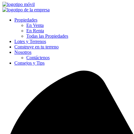
Propiedades
En Venta
En Renta
Todas las Propiedades
Lotes y Terrenos
Construye en tu terreno
Nosotros
Contáctenos
Consejos y Tips