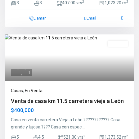
2
2
3
3
407.00 vrs
1,023.20 m
Llamar
Email
En Venta
Casas
,
En Venta
Venta de casa km 11.5 carretera vieja a León
$400,000
Casa en venta carretera Vieja a León ???????????? Casa
grande y lujosa.???? Casa con espac
...
2
2
5
4.5
521.00 vrs
1,373.52 m