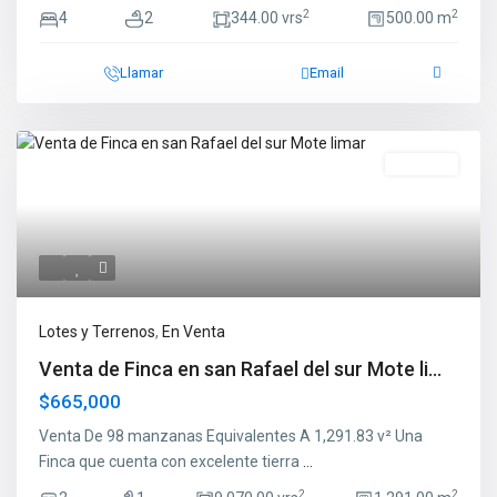
2
2
4
2
344.00 vrs
500.00 m
Llamar
Email
En Venta
Lotes y Terrenos
,
En Venta
Venta de Finca en san Rafael del sur Mote li...
$665,000
Venta De 98 manzanas Equivalentes A 1,291.83 v² Una
Finca que cuenta con excelente tierra
...
2
2