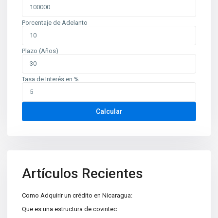
Porcentaje de Adelanto
Plazo (Años)
Tasa de Interés en %
Contáctenos
Calcular
Planes de Altamira, del TipTop 250m al oeste. Edificio Mina
oficina 6
+505 2226-2654
info@sovinic.com.ni
Casas Sovinic
Artículos Recientes
Como Adquirir un crédito en Nicaragua:
Que es una estructura de covintec
Categorías