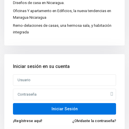
Diseños de casa en Nicaragua.
Apartamentos
(15)
Oficinas Y apartamento en Edificios, la nueva tendencias en
Bodegas
(3)
Managua Nicaragua
Casa|Quinta
(11)
Remo-delaciones de casas, una hermosa sala, y habitación
integrada
Casas
(86)
Centros Recreativos
(2)
Construcciones
(4)
Edificios
(4)
Iniciar sesión en su cuenta
Lotes y Terrenos
(65)
Oficinas
(5)
Nuevas propiedades
Venta de Casa de Lujo en
Managua, N...
Iniciar Sesión
Oficina en Renta en Managua
¡Regístrese aquí!
¿Olvidaste la contraseña?
Nicarag...