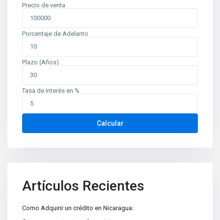
Precio de venta
Porcentaje de Adelanto
Plazo (Años)
Tasa de Interés en %
Contáctenos
Calcular
Planes de Altamira, del TipTop 250m al oeste. Edificio Mina
oficina 6
+505 2226-2654
info@sovinic.com.ni
Casas Sovinic
Artículos Recientes
Como Adquirir un crédito en Nicaragua: