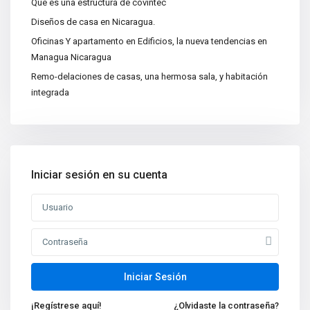
Que es una estructura de covintec
Categorías
Diseños de casa en Nicaragua.
Apartamentos
(15)
Oficinas Y apartamento en Edificios, la nueva tendencias en
Bodegas
(3)
Managua Nicaragua
Casa|Quinta
(11)
Remo-delaciones de casas, una hermosa sala, y habitación
integrada
Casas
(86)
Centros Recreativos
(2)
Construcciones
(4)
Edificios
(4)
Iniciar sesión en su cuenta
Lotes y Terrenos
(65)
Oficinas
(5)
Nuevas propiedades
Venta de Casa de Lujo en
Managua, N...
Iniciar Sesión
Oficina en Renta en Managua
¡Regístrese aquí!
¿Olvidaste la contraseña?
Nicarag...