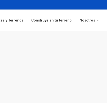
tes y Terrenos
Construye en tu terreno
Nosotros
Desayunador