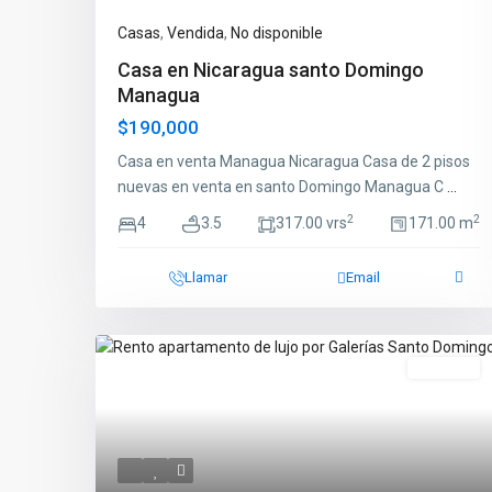
Casas
,
Vendida
,
No disponible
Casa en Nicaragua santo Domingo
Managua
$190,000
Casa en venta Managua Nicaragua Casa de 2 pisos
nuevas en venta en santo Domingo Managua C
...
2
2
4
3.5
317.00 vrs
171.00 m
Llamar
Email
En Renta