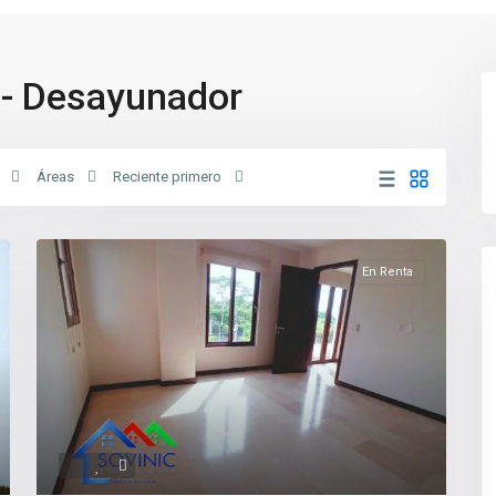
 - Desayunador
Áreas
Reciente primero
En Renta