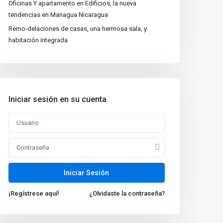
Oficinas Y apartamento en Edificios, la nueva
tendencias en Managua Nicaragua
Remo-delaciones de casas, una hermosa sala, y
habitación integrada
Iniciar sesión en su cuenta
Nuevas propiedades
Venta de Casa de Lujo
en Managua, N...
Oficina en Renta en
Iniciar Sesión
Managua Nicarag...
$1,000
¡Regístrese aquí!
¿Olvidaste la contraseña?
VENTA DE TERRENO 6
MZ EN ZONA INDUS...