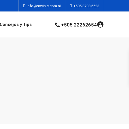
info@sovinic.com.ni
+505 8708 6523
Consejos y Tips
+505 22262654