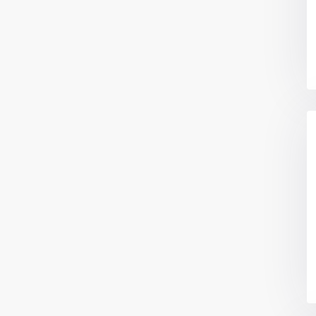
Categorías
Apartamentos
(15)
io Mina oficina 6
Bodegas
(3)
Casa|Quinta
(11)
Casas
(86)
Centros Recreativos
(2)
Construcciones
(4)
Edificios
(4)