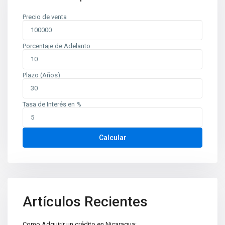
Precio de venta
Porcentaje de Adelanto
Plazo (Años)
Tasa de Interés en %
Contáctenos
Calcular
Planes de Altamira, del TipTop 250m al oeste. Edificio Mina
oficina 6
+505 2226-2654
info@sovinic.com.ni
Casas Sovinic
Artículos Recientes
Como Adquirir un crédito en Nicaragua: