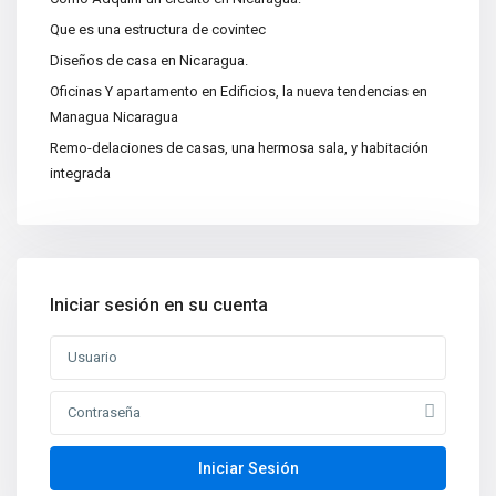
Que es una estructura de covintec
Categorías
Diseños de casa en Nicaragua.
Apartamentos
(15)
Oficinas Y apartamento en Edificios, la nueva tendencias en
Bodegas
(3)
Managua Nicaragua
Casa|Quinta
(11)
Remo-delaciones de casas, una hermosa sala, y habitación
integrada
Casas
(86)
Centros Recreativos
(2)
Construcciones
(4)
Edificios
(4)
Iniciar sesión en su cuenta
Lotes y Terrenos
(65)
Oficinas
(5)
Nuevas propiedades
Venta de Casa de Lujo en
Managua, N...
Iniciar Sesión