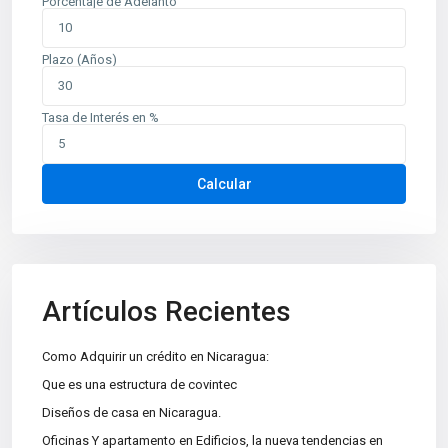
Porcentaje de Adelanto
Plazo (Años)
Tasa de Interés en %
Contáctenos
Calcular
Planes de Altamira, del TipTop 250m al oeste. Edificio Mina
oficina 6
+505 2226-2654
info@sovinic.com.ni
Artículos Recientes
Casas Sovinic
Como Adquirir un crédito en Nicaragua:
Que es una estructura de covintec
Diseños de casa en Nicaragua.
Categorías
Oficinas Y apartamento en Edificios, la nueva tendencias en