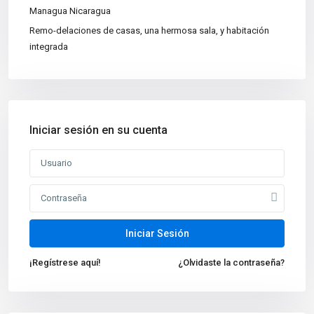
Apartamentos
(15)
Managua Nicaragua
Bodegas
(3)
Remo-delaciones de casas, una hermosa sala, y habitación
integrada
Casa|Quinta
(11)
Casas
(86)
Centros Recreativos
(2)
Construcciones
(4)
Iniciar sesión en su cuenta
Edificios
(4)
Lotes y Terrenos
(65)
Oficinas
(5)
Nuevas propiedades
Venta de Casa de Lujo en
Iniciar Sesión
Managua, N...
¡Regístrese aquí!
¿Olvidaste la contraseña?
Oficina en Renta en Managua
Nicarag...
$1,000