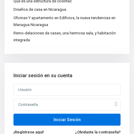
Que es una estructura de covintec
Categorías
Diseños de casa en Nicaragua.
Apartamentos
(15)
Oficinas Y apartamento en Edificios, la nueva tendencias en
Bodegas
(3)
Managua Nicaragua
Casa|Quinta
(11)
Remo-delaciones de casas, una hermosa sala, y habitación
integrada
Casas
(86)
Centros Recreativos
(2)
Construcciones
(4)
Edificios
(4)
Iniciar sesión en su cuenta
Lotes y Terrenos
(65)
Oficinas
(5)
Nuevas propiedades
Venta de Casa de Lujo en
Managua, N...
Iniciar Sesión
Oficina en Renta en Managua
¡Regístrese aquí!
¿Olvidaste la contraseña?
Nicarag...