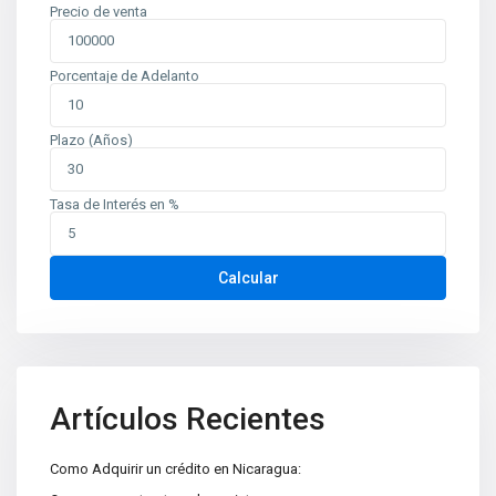
Precio de venta
Porcentaje de Adelanto
Plazo (Años)
Tasa de Interés en %
Contáctenos
Calcular
Planes de Altamira, del TipTop 250m al oeste. Edificio Mina
oficina 6
+505 2226-2654
info@sovinic.com.ni
Casas Sovinic
Artículos Recientes
Como Adquirir un crédito en Nicaragua: