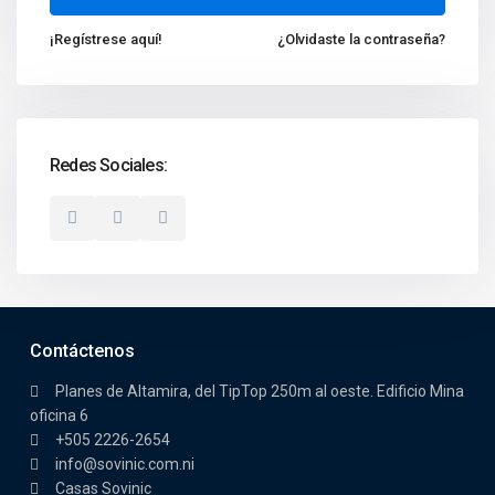
¡Regístrese aquí!
¿Olvidaste la contraseña?
Redes Sociales:
Contáctenos
Planes de Altamira, del TipTop 250m al oeste. Edificio Mina
oficina 6
+505 2226-2654
info@sovinic.com.ni
Casas Sovinic